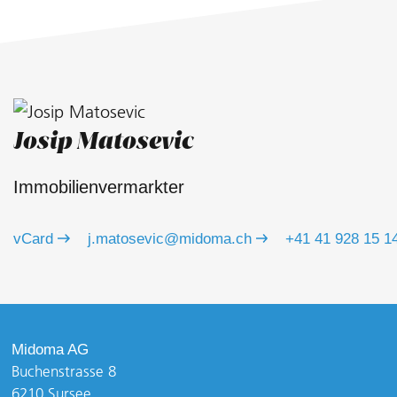
Josip Matosevic
Immobilienvermarkter
vCard
j.matosevic@midoma.ch
+41 41 928 15 1
Midoma AG
Buchenstrasse 8
6210 Sursee